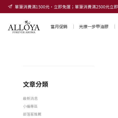
單筆消費滿1500元，立即免運；單筆消費滿2500元立即
當月促銷
光撩一步甲油膠
文章分類
最新消息
小編專區
部落客推薦