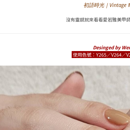
初語時光｜Vintage 
沒有靈感
就來看看愛若雅美甲
Desinged by We
使用色號：Y265／V264／
V