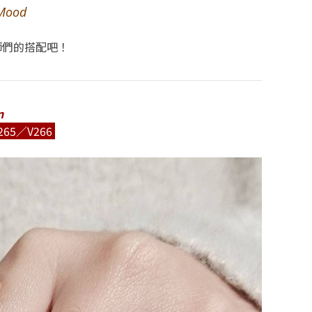
Mood
師們的搭配吧！
n
265
／V266