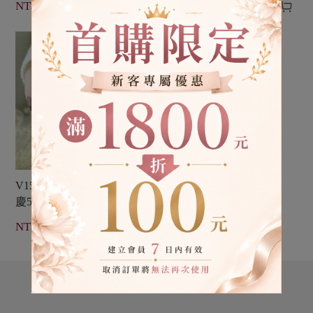




NT$ 399
NT$ 399
HOT
V150 紫櫻花鮮奶茶【生日
慶5th限定】愛若雅光撩指甲
油一步膠


NT$ 399