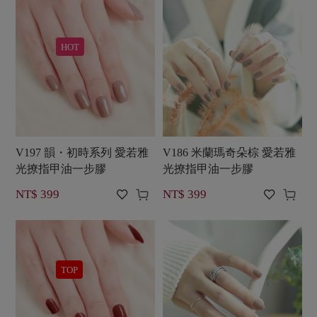
HOT
V197 韻・初時系列 愛若雅
V186 米蘭瑪奇朵棕 愛若雅
光撩指甲油一步膠
光撩指甲油一步膠




NT$ 399
NT$ 399
TOP