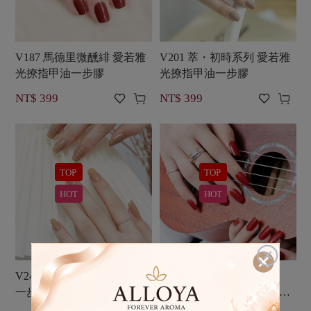
V187 馬德里微醺緋 愛若雅
V201 萃・初時系列 愛若雅
光撩指甲油一步膠
光撩指甲油一步膠




NT$ 399
NT$ 399
TOP
TOP
HOT
HOT

V246 無瑕美肌 愛若雅光撩
【女孩們的變身必備款】
一步甲油膠
V249 絲絨紅唇 愛若雅光撩
一步甲油膠