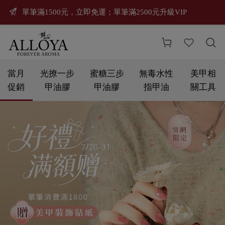
單筆滿1500元，立即免運；單筆滿2500元升級VIP



當月
光撩一步
蜜糖三步
無毒水性
美甲相
促銷
甲油膠
甲油膠
指甲油
關工具