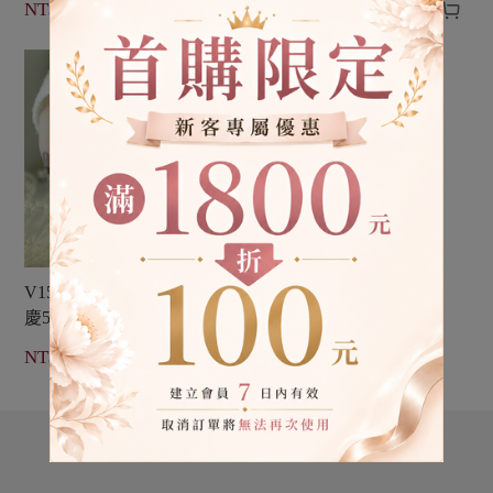




NT$ 399
NT$ 399
HOT
V150 紫櫻花鮮奶茶【生日
慶5th限定】愛若雅光撩指甲
油一步膠


NT$ 399