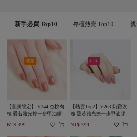
新手必買 Top10
專櫃熱賣 Top10
親
獨家
HOT
【官網限定】 V244 杏桃肉
【熱賣Top2】V263 奶霜玫
桂 愛若雅光撩一步甲油膠
瑰 愛若雅光撩一步甲油膠




NT$ 399
NT$ 399