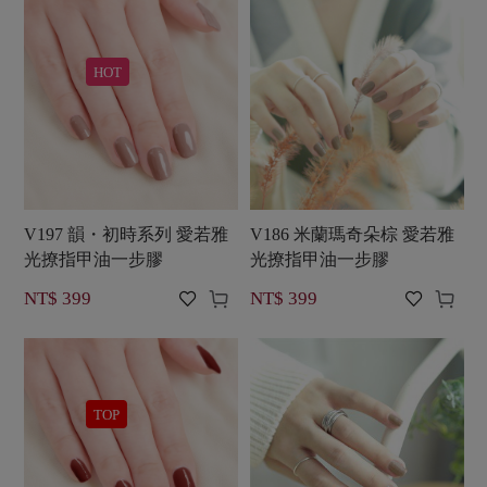
HOT
V197 韻・初時系列 愛若雅
V186 米蘭瑪奇朵棕 愛若雅
光撩指甲油一步膠
光撩指甲油一步膠




NT$ 399
NT$ 399
TOP