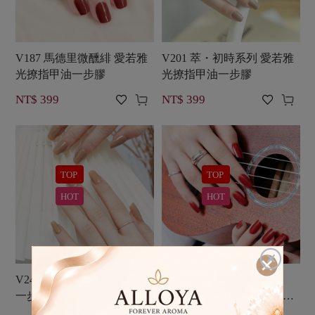
V187 馬德里微醺緋 愛若雅
V201 萃・初時系列 愛若雅
光撩指甲油一步膠
光撩指甲油一步膠




NT$ 399
NT$ 399
TOP
TOP
HOT
HOT

V246 無瑕美肌 愛若雅光撩
【女孩們的變身必備款】
一步甲油膠
V249 絲絨紅唇 愛若雅光撩
一步甲油膠