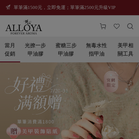
單筆滿1500元，立即免運；單筆滿2500元升級VIP



當月
光撩一步
蜜糖三步
無毒水性
美甲相
促銷
甲油膠
甲油膠
指甲油
關工具