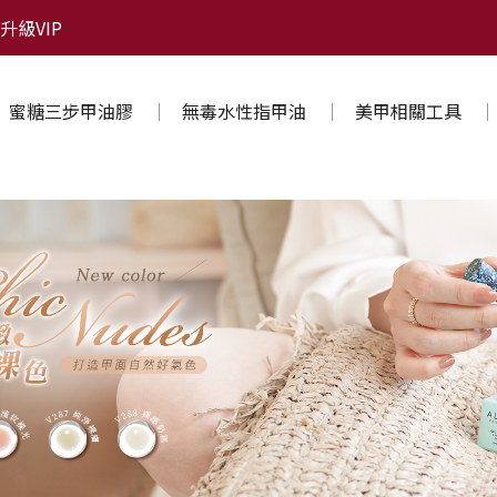
升級VIP
蜜糖三步甲油膠
無毒水性指甲油
美甲相關工具