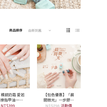
商品排序
由新到舊
若
【包色優惠】「晨
品
查看商品
光撩指甲油一步
間微光」一步膠系
膠
列 V296+V298
NT$399
NT$798
活動價