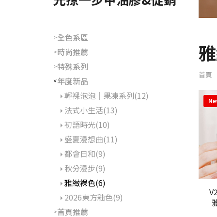
全色系區
>
雅
時尚推薦
>
特殊系列
>
首頁
年度新品
>
輕裸泡泡｜果凍系列(12)
Ne
法式小生活(13)
初語時光(10)
盛夏漫想曲(11)
都會日和(9)
秋分漫步(9)
雅緻裸色(6)
V286
2026東方釉色(9)
查看
首頁推薦
>