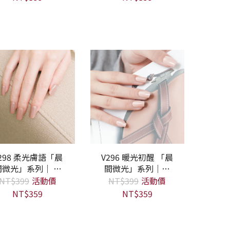
298 柔光膚語「晨
V296 暖光初醒 「晨
商品
查看商品
間微光」系列｜ 愛
間微光」系列｜愛
若雅光撩指甲油一
若雅光撩指甲油一
NT$399
活動價
NT$399
活動價
步膠
步膠
NT$359
NT$359