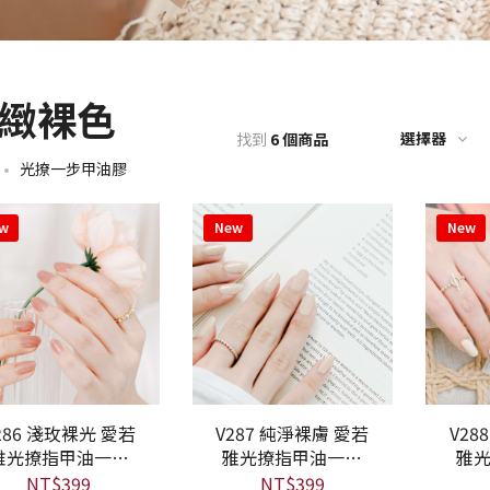
緻裸色
選擇器
找到
6 個商品
光撩一步甲油膠
w
New
New
 淺玫裸光 愛若
V287 純淨裸膚 愛若
V288 裸感奶霜 愛
商品
查看商品
查看商
雅光撩指甲油一步
雅光撩指甲油一步
雅
膠
膠
NT$399
NT$399