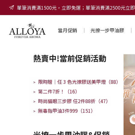
單筆消費滿1500元，立即免運；單筆消費滿2500元立即
當月促銷
光撩一步甲油膠
熱賣中!當前促銷活動
限時贈｜任 3 色光撩膠送美甲燈（88）
>
第二件7折！（16）
>
時尚貓眼三步膠 任2件88折（47）
>
無毒指甲油3件999（151）
>
光撩一步甲油膠&促銷