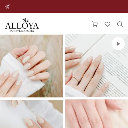



