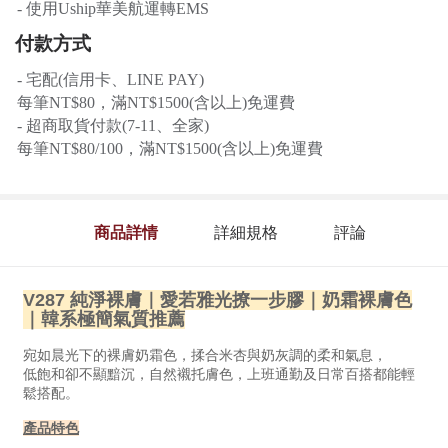
- 使用Uship華美航運轉EMS
付款方式
- 宅配(信用卡、LINE PAY)
每筆NT$80，滿NT$1500(含以上)免運費
- 超商取貨付款(7-11、全家)
每筆NT$80/100，滿NT$1500(含以上)免運費
商品詳情
詳細規格
評論
V287 純淨裸膚｜愛若雅光撩一步膠｜奶霜裸膚色
｜韓系極簡氣質推薦
宛如晨光下的裸膚奶霜色，揉合米杏與奶灰調的柔和氣息，
低飽和卻不顯黯沉，自然襯托膚色，上班通勤及日常百搭都能輕
鬆搭配。
產品特色