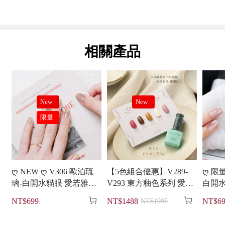
相關產品
New
New
限量
ღ NEW ღ V306 歐泊琉
【5色組合優惠】V289-
ღ 限量 ღ
璃-白開水貓眼 愛若雅光
V293 東方釉色系列 愛若
白開水貓眼
撩指甲油一步膠
雅光撩指甲油一步膠
指甲


NT$699
NT$1488
NT$69
NT$1995