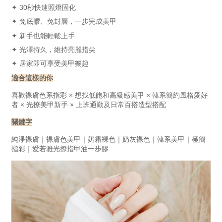
✦ 30秒快速照燈固化
✦ 免底膠、免封層，一步完成美甲
✦ 新手也能輕鬆上手
✦ 光澤持久，維持亮麗指尖
✦ 居家即可享受美甲樂趣
適合這樣的你
喜歡裸膚色系指彩 × 想找低飽和高級感美甲 × 韓系簡約風格愛好
者 × 光撩美甲新手 × 上班通勤及日常百搭造型搭配
關鍵字
純淨裸膚｜裸膚色美甲｜奶霜裸色｜奶灰裸色｜韓系美甲｜極簡
指彩｜愛若雅光撩指甲油一步膠