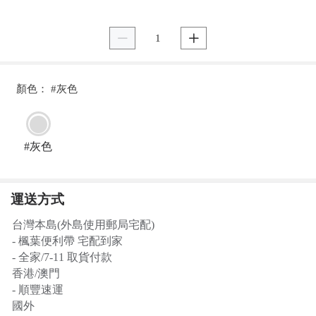


顏色： #灰色
#灰色
運送方式
台灣本島(外島使用郵局宅配)
- 楓葉便利帶 宅配到家
- 全家/7-11 取貨付款
香港/澳門
- 順豐速運
國外