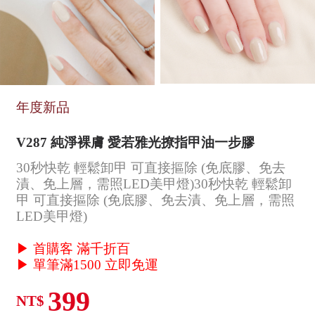
年度新品
V287 純淨裸膚 愛若雅光撩指甲油一步膠
30秒快乾 輕鬆卸甲 可直接摳除 (免底膠、免去
漬、免上層，需照LED美甲燈)30秒快乾 輕鬆卸
甲 可直接摳除 (免底膠、免去漬、免上層，需照
LED美甲燈)
▶ 首購客 滿千折百
▶ 單筆滿1500 立即免運
399
NT$