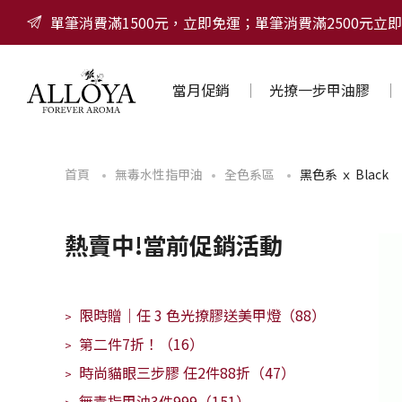
單筆消費滿1500元，立即免運；單筆消費滿2500元立即
當月促銷
光撩一步甲油膠
首頁
無毒水性指甲油
全色系區
黑色系 ｘ Black
熱賣中!當前促銷活動
限時贈｜任 3 色光撩膠送美甲燈（88）
>
第二件7折！（16）
>
時尚貓眼三步膠 任2件88折（47）
>
無毒指甲油3件999（151）