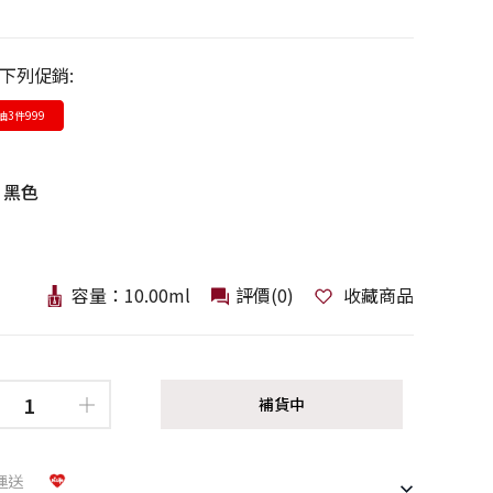
下列促銷:
3件999
：
黑色
容量：10.00ml
評價(0)
收藏商品
補貨中
運送