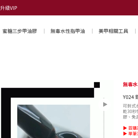
升級VIP
蜜糖三步甲油膠
無毒水性指甲油
美甲相關工具
無毒水
Y02
可剝式水
乾30秒
膠、免
▶ 首購
▶ 單筆