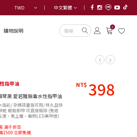
TWD
中文繁體
0
購物說明
398
性指甲油
NT$
4 鋼琴黑 愛若雅無毒水性指甲油
指彩/ 孕婦孩童皆可用/ 持久且快
快乾 輕鬆卸甲 可直接摳除 (免底
去漬、免上層，需照LED美甲燈)
客 滿千折百
滿1500 立即免運