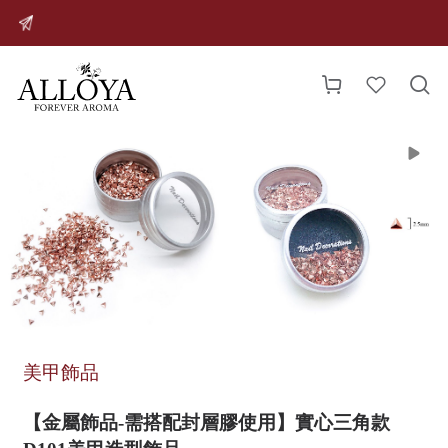




美甲飾品
【金屬飾品-需搭配封層膠使用】實心三角款