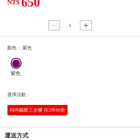
650
NT$


顏色： 紫色
紫色
選擇活動：
時尚貓眼三步膠 任2件88折
運送方式