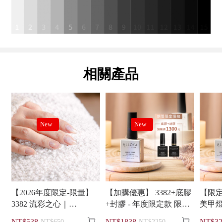
相關產品
New
New
【2026年度限定-限量】
【加購優惠】 3382+底膠
【限定
3382 流彩之心｜
+封膠 - 年度限定款 限量
美甲燈
ALLOYA 愛若雅蜜糖三
300瓶 售完為止 愛若雅蜜
度限定


NT$538
NT$1838
NT$32
NT$650
NT$2250