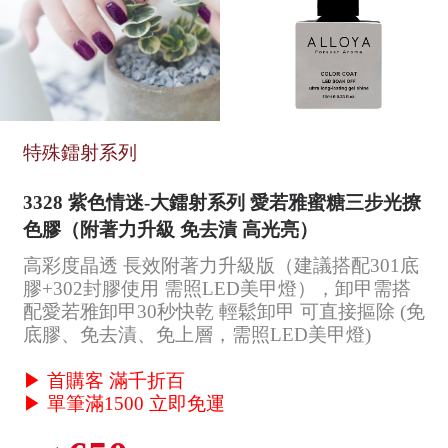
特殊鐳射系列
3328 紫色情迷-大鐳射系列 愛若雅蜜糖三步光撩
色膠（附著力升級 免去漬 高光亮）
高彩度晶透 長效附著力升級版（建議搭配301底
膠+302封膠使用 需照LED美甲燈），卸甲需搭
配愛若雅卸甲30秒快乾 輕鬆卸甲 可直接摳除 (免
底膠、免去漬、免上層，需照LED美甲燈)
▶ 首購客 滿千折百
▶ 單筆滿1500 立即免運