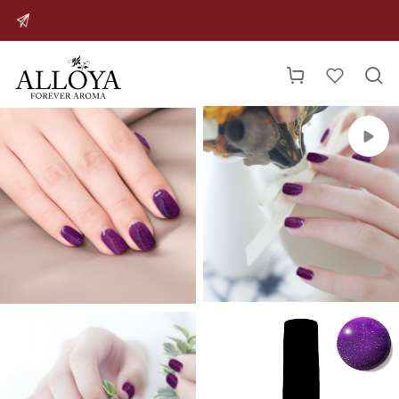



