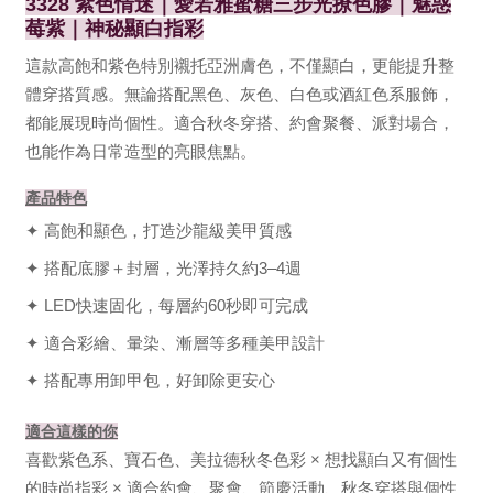
3328 紫色情迷｜愛若雅蜜糖三步光撩色膠｜魅惑
莓紫｜神秘顯白指彩
這款高飽和紫色特別襯托亞洲膚色，不僅顯白，更能提升整
體穿搭質感。無論搭配黑色、灰色、白色或酒紅色系服飾，
都能展現時尚個性。適合秋冬穿搭、約會聚餐、派對場合，
也能作為日常造型的亮眼焦點。
產品特色
✦ 高飽和顯色，打造沙龍級美甲質感
✦ 搭配底膠＋封層，光澤持久約3–4週
✦ LED快速固化，每層約60秒即可完成
✦ 適合彩繪、暈染、漸層等多種美甲設計
✦ 搭配專用卸甲包，好卸除更安心
適合這樣的你
喜歡紫色系、寶石色、美拉德秋冬色彩 × 想找顯白又有個性
的時尚指彩 × 適合約會、聚會、節慶活動、秋冬穿搭與個性