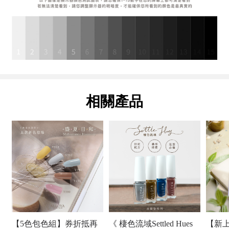
相關產品
【5色包色組】券折抵再
《 棲色流域Settled Hues
【新