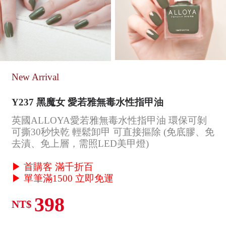
New Arrival
Y237 黑魔女 愛若雅無毒水性指甲油
英國ALLOYA愛若雅無毒水性指甲油 環保可剝
可撕30秒快乾 輕鬆卸甲 可直接摳除 (免底膠、免
去漬、免上層，需照LED美甲燈)
▶ 首購客 滿千折百
▶ 單筆滿1500 立即免運
398
NT$