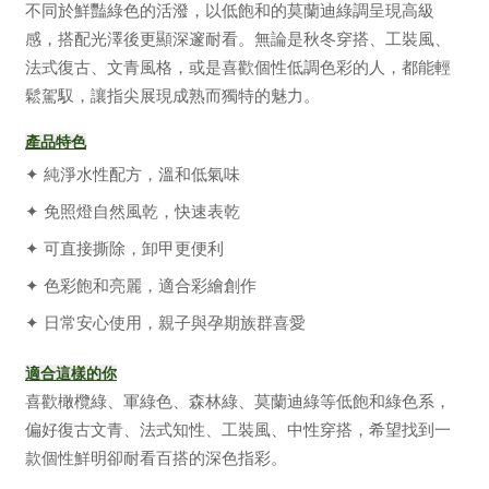
不同於鮮豔綠色的活潑，以低飽和的莫蘭迪綠調呈現高級
感，搭配光澤後更顯深邃耐看。無論是秋冬穿搭、工裝風、
法式復古、文青風格，或是喜歡個性低調色彩的人，都能輕
鬆駕馭，讓指尖展現成熟而獨特的魅力。
產品特色
✦ 純淨水性配方，溫和低氣味
✦ 免照燈自然風乾，快速表乾
✦ 可直接撕除，卸甲更便利
✦ 色彩飽和亮麗，適合彩繪創作
✦ 日常安心使用，親子與孕期族群喜愛
適合這樣的你
喜歡橄欖綠、軍綠色、森林綠、莫蘭迪綠等低飽和綠色系，
偏好復古文青、法式知性、工裝風、中性穿搭，希望找到一
款個性鮮明卻耐看百搭的深色指彩。