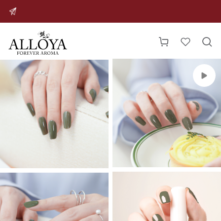



