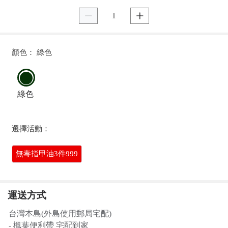


顏色： 綠色
綠色
選擇活動：
無毒指甲油3件999
運送方式
台灣本島(外島使用郵局宅配)
- 楓葉便利帶 宅配到家