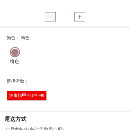


顏色： 粉色
粉色
選擇活動：
無毒指甲油3件999
運送方式
台灣本島(外島使用郵局宅配)