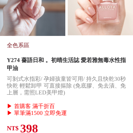
全色系區
Y274 薔語日和 。初晴生活誌 愛若雅無毒水性指
甲油
可剝式水指彩/ 孕婦孩童皆可用/ 持久且快乾30秒
快乾 輕鬆卸甲 可直接摳除 (免底膠、免去漬、免
上層，需照LED美甲燈)
▶ 首購客 滿千折百
▶ 單筆滿1500 立即免運
398
NT$