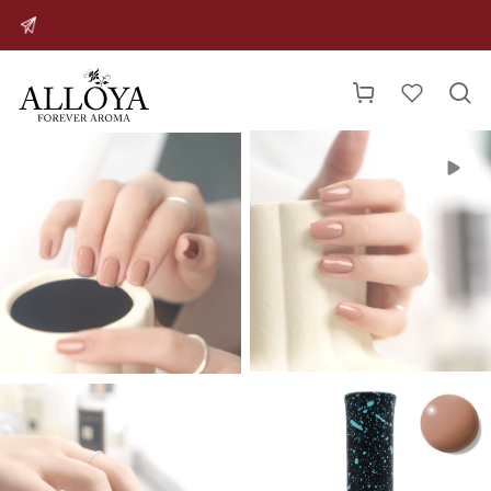



