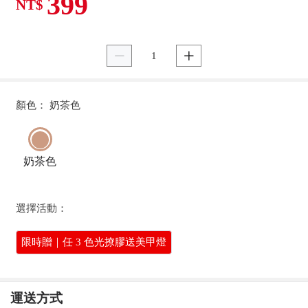
399
NT$


顏色： 奶茶色
奶茶色
選擇活動：
限時贈｜任 3 色光撩膠送美甲燈
運送方式