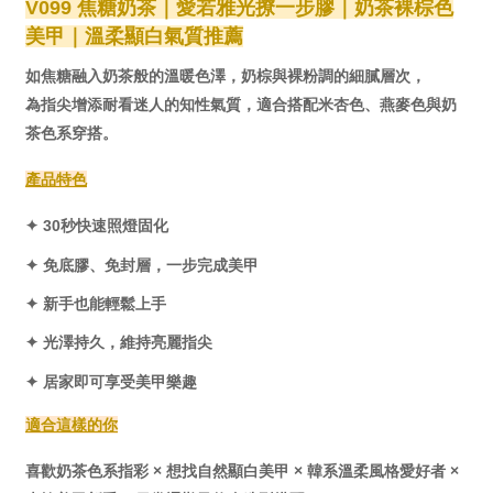
V099 焦糖奶茶｜愛若雅光撩一步膠｜奶茶裸棕色
美甲｜溫柔顯白氣質推薦
如焦糖融入奶茶般的溫暖色澤，奶棕與裸粉調的細膩層次，
為指尖增添耐看迷人的知性氣質，適合搭配米杏色、燕麥色與奶
茶色系穿搭。
產品特色
✦ 30秒快速照燈固化
✦ 免底膠、免封層，一步完成美甲
✦ 新手也能輕鬆上手
✦ 光澤持久，維持亮麗指尖
✦ 居家即可享受美甲樂趣
適合這樣的你
喜歡奶茶色系指彩 × 想找自然顯白美甲 × 韓系溫柔風格愛好者 × 