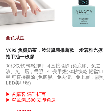
全色系區
V099 焦糖奶茶．波波黛莉推薦款 愛若雅光撩
指甲油一步膠
30秒快乾 輕鬆卸甲 可直接摳除 (免底膠、免去
漬、免上層，需照LED美甲燈)30秒快乾 輕鬆卸
甲 可直接摳除 (免底膠、免去漬、免上層，需照
LED美甲燈)
▶ 首購客 滿千折百
▶ 單筆滿1500 立即免運