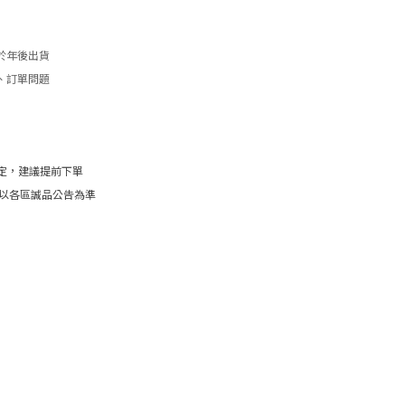
於年後出貨
、訂單問題
定，建議提前下單
將以各區誠品公告為準