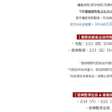
離島地區/部分地區/花東
宅配
最後收件為 2/6 15:
若不確定地區配送，可洽詢
lin.ee/C
官方LINE@客服 >
【 春節前最後出貨時間
• 宅配：2/12（四）15:0
• 超商取貨：2/13（五）15:
*春節期間宅配無送件服
*宅配因年前貨量大，配送時間可
*有送禮或急需商品，請務必提
【 官網暫停出貨 & 客服
• 2/14（六）– 2/22
• 官網暫停出貨