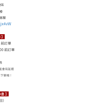
地區
00
客服
Djx4vW
 】
0 前訂單
00 前訂單
務
能會有延遲
早下單唷！
休息 】
（日）