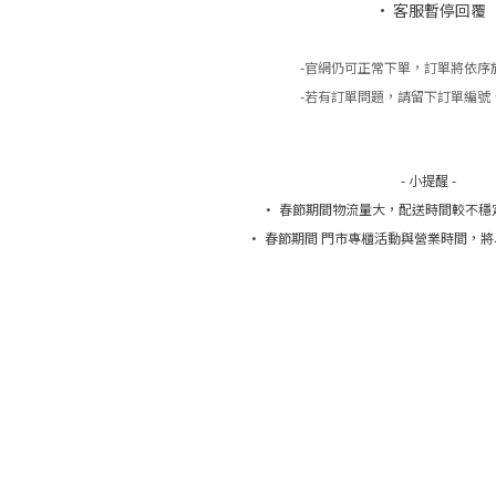
• 客服暫停回覆
-官網仍可正常下單，訂單將依序
-若有訂單問題，請留下訂單編號
- 小提醒 -
• 春節期間物流量大，配送時間較不穩
• 春節期間 門市專櫃活動與營業時間，