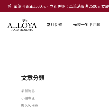
單筆消費滿1500元，立即免運；單筆消費滿2500元立即
當月促銷
光撩一步甲油膠
文章分類
最新消息
小編專區
部落客推薦